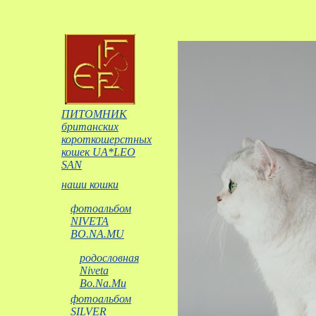
ПИТОМНИК
британских
короткошерстных
кошек UA*LEO
SAN
наши кошки
фотоальбом
NIVETA
BO.NA.MU
родословная
Niveta
Bo.Na.Mu
фотоальбом
SILVER