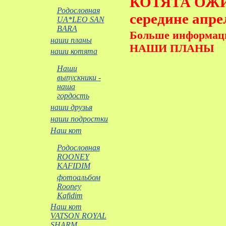
КОТЯТА ОЖ
Родословная
середине апре
UA*LEO SAN
BARA
Больше информаци
наши планы
НАШИ ПЛАНЫ
наши котята
Наши
выпускники -
наша
гордость
наши друзья
наши подростки
Наш кот
Родословная
ROONEY
KAFIDIM
фотоальбом
Rooney
Kafidim
Наш кот
VATSON ROYAL
SHARM