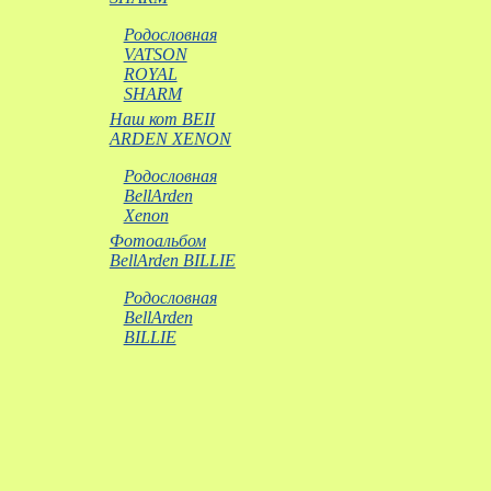
Родословная
VATSON
ROYAL
SHARM
Наш кот BEII
ARDEN XENON
Родословная
BellArden
Xenon
Фотоальбом
BellArden BILLIE
Родословная
BellArden
BILLIE