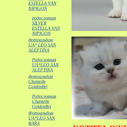
ESTELLA VAN
NIPIGON
родословная
SILVER
ESTELLA VAN
NIPIGON
фотоальбом
UA* LEO SAN
ALEFTINA
Родословная
UA*LEO SAN
ALEFTINA
фотоальбом
Chantelle
GoldenBri
Родословная
Chantelle
GoldenBri
Фотоальбом
UA*LEO SAN
BARA